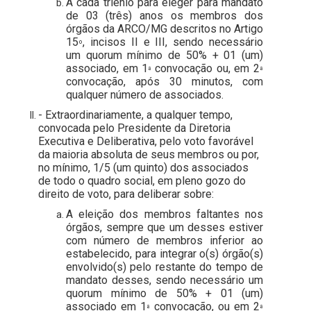
A cada triênio para eleger para mandato
de 03 (três) anos os membros dos
órgãos da ARCO/MG descritos no Artigo
15
, incisos II e III, sendo necessário
º
um quorum mínimo de 50% + 01 (um)
associado, em 1
convocação ou, em 2
ª
ª
convocação, após 30 minutos, com
qualquer número de associados.
- Extraordinariamente, a qualquer tempo,
convocada pelo Presidente da Diretoria
Executiva e Deliberativa, pelo voto favorável
da maioria absoluta de seus
membros ou por,
no mínimo, 1/5 (um quinto) dos associados
de todo o quadro social, em pleno gozo do
direito de voto, para deliberar sobre:
A eleição dos membros faltantes nos
órgãos, sempre que um desses estiver
com número de membros inferior ao
estabelecido, para integrar o(s) órgão(s)
envolvido(s) pelo restante do tempo de
mandato desses, sendo necessário um
quorum mínimo de 50% + 01 (um)
associado em 1
convocação, ou em 2
ª
ª